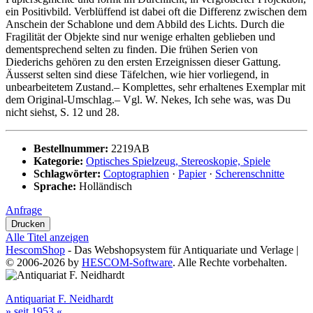
ein Positivbild. Verblüffend ist dabei oft die Differenz zwischen dem
Anschein der Schablone und dem Abbild des Lichts. Durch die
Fragilität der Objekte sind nur wenige erhalten geblieben und
dementsprechend selten zu finden. Die frühen Serien von
Diederichs gehören zu den ersten Erzeignissen dieser Gattung.
Äusserst selten sind diese Täfelchen, wie hier vorliegend, in
unbearbeitetem Zustand.– Komplettes, sehr erhaltenes Exemplar mit
dem Original-Umschlag.– Vgl. W. Nekes, Ich sehe was, was Du
nicht siehst, S. 12 und 28.
Bestellnummer:
2219AB
Kategorie:
Optisches Spielzeug, Stereoskopie, Spiele
Schlagwörter:
Coptographien
·
Papier
·
Scherenschnitte
Sprache:
Holländisch
Anfrage
Alle Titel anzeigen
HescomShop
- Das Webshopsystem für Antiquariate und Verlage |
© 2006-2026 by
HESCOM-Software
. Alle Rechte vorbehalten.
Antiquariat F. Neidhardt
» seit 1953 «