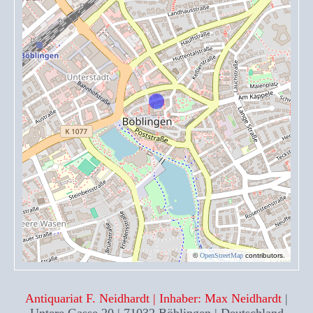
©
OpenStreetMap
contributors.
Antiquariat F. Neidhardt | Inhaber: Max Neidhardt
|