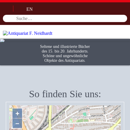
EN
Seltene und illustrierte Bücher
des 15. bis 20. Jahrhunderts.
Schöne und ungewöhnliche
Objekte des Antiquariats.
So finden Sie uns:
+
–