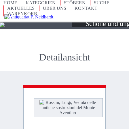
HOME
KATEGORIEN
STÖBERN
SUCHE
Seltene und illus
AKTUELLES
ÜBER UNS
KONTAKT
WARENKORB
des 15. bis 20. 
Schöne und un
Objekte des An
Detailansicht
Ros
Lui
Vedu