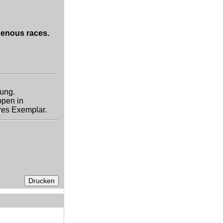
genous races.
gung.
ppen in
res Exemplar.