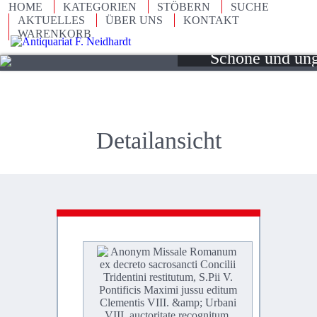
HOME
KATEGORIEN
STÖBERN
SUCHE
Seltene und illus
AKTUELLES
ÜBER UNS
KONTAKT
WARENKORB
des 15. bis 20. 
Schöne und un
Objekte des An
Detailansicht
An
Miss
Rom
ex