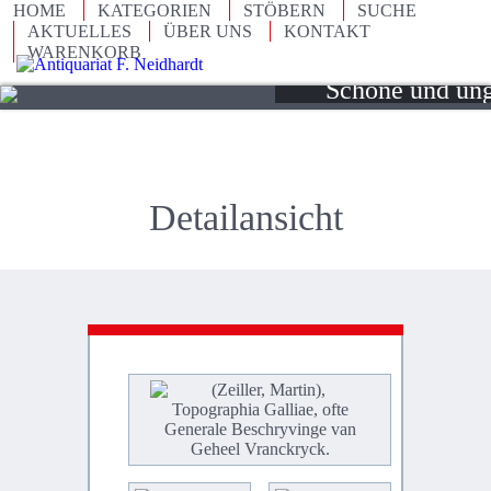
HOME
KATEGORIEN
STÖBERN
SUCHE
Seltene und illus
AKTUELLES
ÜBER UNS
KONTAKT
WARENKORB
des 15. bis 20. 
Schöne und un
Objekte des An
Detailansicht
(Ze
Mar
Topo