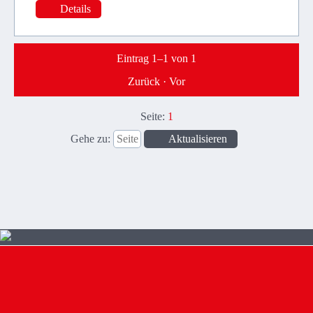
Details
Eintrag 1–1 von 1
Zurück
·
Vor
Seite:
1
Gehe zu
: