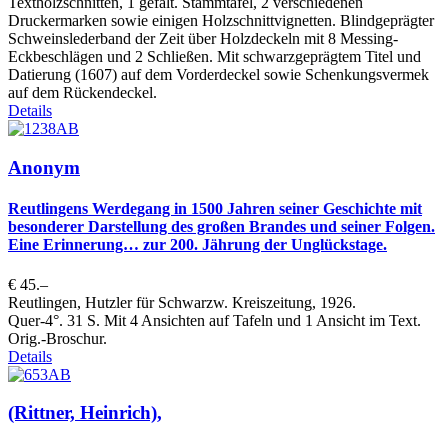
Textholzschnitten, 1 gefalt. Stammtafel, 2 verschiedenen
Druckermarken sowie einigen Holzschnittvignetten. Blindgeprägter
Schweinslederband der Zeit über Holzdeckeln mit 8 Messing-
Eckbeschlägen und 2 Schließen. Mit schwarzgeprägtem Titel und
Datierung (1607) auf dem Vorderdeckel sowie Schenkungsvermek
auf dem Rückendeckel.
Details
Anonym
Reutlingens Werdegang in 1500 Jahren seiner Geschichte mit
besonderer Darstellung des großen Brandes und seiner Folgen.
Eine Erinnerung… zur 200. Jährung der Unglückstage.
€ 45.–
Reutlingen, Hutzler für Schwarzw. Kreiszeitung, 1926.
Quer-4°. 31 S. Mit 4 Ansichten auf Tafeln und 1 Ansicht im Text.
Orig.-Broschur.
Details
(Rittner, Heinrich),