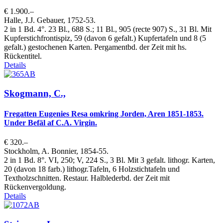
€ 1.900.–
Halle, J.J. Gebauer, 1752-53.
2 in 1 Bd. 4°. 23 Bl., 688 S.; 11 Bl., 905 (recte 907) S., 31 Bl. Mit
Kupferstichfrontispiz, 59 (davon 6 gefalt.) Kupfertafeln und 8 (5
gefalt.) gestochenen Karten. Pergamentbd. der Zeit mit hs.
Rückentitel.
Details
Skogmann, C.,
Fregatten Eugenies Resa omkring Jorden, Aren 1851-1853.
Under Befäl af C.A. Virgin.
€ 320.–
Stockholm, A. Bonnier, 1854-55.
2 in 1 Bd. 8°. VI, 250; V, 224 S., 3 Bl. Mit 3 gefalt. lithogr. Karten,
20 (davon 18 farb.) lithogr.Tafeln, 6 Holzstichtafeln und
Textholzschnitten. Restaur. Halblederbd. der Zeit mit
Rückenvergoldung.
Details