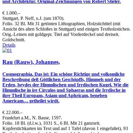
und Architektur. Original-Zeichnungen von Robert Stieler.
€ 1.000.–
Stuttgart, P. Neff, o.J. (um 1870).
Folio. 32 Bl. Mit 31 getönten Lithographien, Holzstichtitel (mit
Ansicht des alten Schloßes in Stuttgart) und einigen Textholzstichen.
Orig.-Leinen mit goldgepr. Titel auf Vorderdeckel und dreiseit.
Goldschnitt.
Details
Rau (Rauw), Johannes,
Cosmographia. Das ist: Ein schöne Richtige und volkomliche
Beschreibung deß Göttlichen Geschöpffs, Himmels und der
Erden, beydes der Himmlischen und Irrdischen Kugel. Wie die
Himmlische in ire Circulos und Sphaeras und die Irrdische in
ihre Theil Europam, Asiam und Aphricam, beneben
Americam… getheilet wirdt.
€ 22.000.–
Frankfurt a.M., N. Basse, 1597.
Folio. 18 Bl. (d.l.w.), 1031 S., 6 Bl. Mit 21 ganzseit.
Kupferstichkarten im Text und auf 1 Tafel (davon 1 eingefaltet), 93