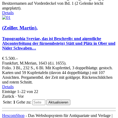
Besitzernamen auf Vorderdeckel von Bd. 1 (2 Gelenke leicht
angeplatzt).
Details
(Zeiller, Martin),
Topographia Sveviae, das ist Beschreib: und aigentliche
Abconterfeitung der fürnembste(n) Stätt und Plätz in Ober und
Nider Schwaben…
€ 5.500.–
Frankfurt, M.Merian, 1643 (d.i. 1655).
Folio. 3 Bl., 232 S., 6 Bl. Mit Kupfertitel, 3 doppelblattgr. gestoch.
Karten und 59 Kupfertafeln (davon 44 doppelblattgr.) mit 107
Ansichten. Pergamentbd. der Zeit mit goldgepr. Rückenschildchen
und rotem Schnitt.
Details
Einträge 1–22 von
22
Zurück
·
Vor
Seite:
1
Gehe zu
:
HescomShop
- Das Webshopsystem für Antiquariate und Verlage |