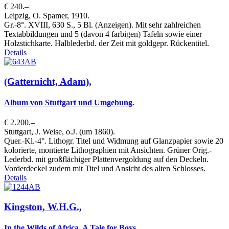
€ 240.–
Leipzig, O. Spamer, 1910.
Gr.-8°. XVIII, 630 S., 5 Bl. (Anzeigen). Mit sehr zahlreichen
Textabbildungen und 5 (davon 4 farbigen) Tafeln sowie einer
Holzstichkarte. Halblederbd. der Zeit mit goldgepr. Rückentitel.
Details
(Gatternicht, Adam),
Album von Stuttgart und Umgebung.
€ 2.200.–
Stuttgart, J. Weise, o.J. (um 1860).
Quer.-Kl.-4°. Lithogr. Titel und Widmung auf Glanzpapier sowie 20
kolorierte, montierte Lithographien mit Ansichten. Grüner Orig.-
Lederbd. mit großflächiger Plattenvergoldung auf den Deckeln.
Vorderdeckel zudem mit Titel und Ansicht des alten Schlosses.
Details
Kingston, W.H.G.,
In the Wilds of Africa. A Tale for Boys.