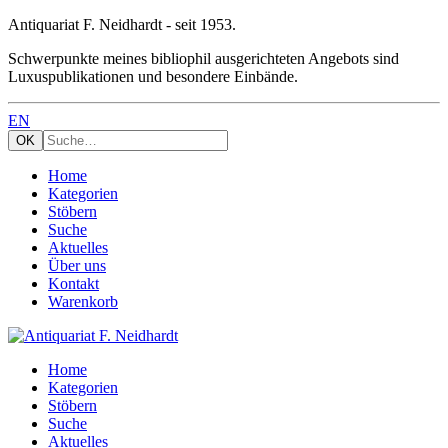
Antiquariat F. Neidhardt - seit 1953.
Schwerpunkte meines bibliophil ausgerichteten Angebots sind
Luxuspublikationen und besondere Einbände.
EN
Home
Kategorien
Stöbern
Suche
Aktuelles
Über uns
Kontakt
Warenkorb
Home
Kategorien
Stöbern
Suche
Aktuelles